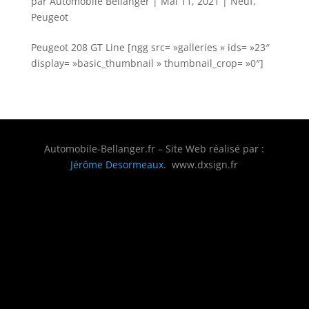
par
Automobile Bellanger
|
Mai 11, 2021
|
Neuf
,
Peugeot
Peugeot 208 GT Line [ngg src= »galleries » ids= »23″
display= »basic_thumbnail » thumbnail_crop= »0″]
Automobile-Bellanger.fr – Site Web réalisé par :
Jérôme Desormeaux
. www.dxsign.fr