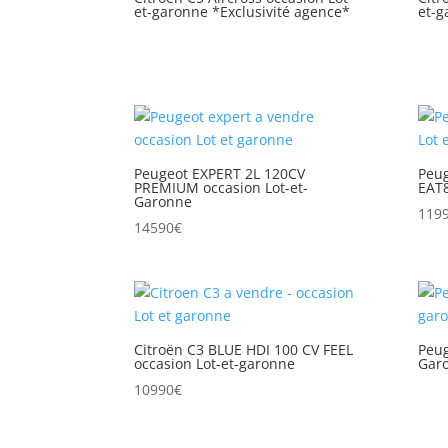
et-garonne *Exclusivité agence*
et-g
Peugeot EXPERT 2L 120CV
Peug
PREMIUM occasion Lot-et-
EAT8
Garonne
119
14590
€
Citroën C3 BLUE HDI 100 CV FEEL
Peug
occasion Lot-et-garonne
Garo
10990
€