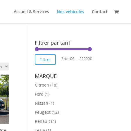
Accueil & Services
Nos véhicules
Contact
Filtrer par tarif
Prix
Prix
Prix :
0€
—
22990€
Filtrer
min
max
MARQUE
Citroen
(18)
Ford
(1)
Nissan
(1)
Peugeot
(12)
Renault
(4)
0CV
Tesla
(1)