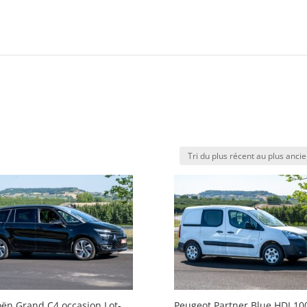
oën Grand C4 occasion Lot-
Peugeot Partner Blue HDI 10