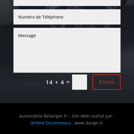
Envoi
=
14 + 4
Automobile-Bellanger.fr – Site Web réalisé par :
Jérôme Desormeaux
. www.dxsign.fr