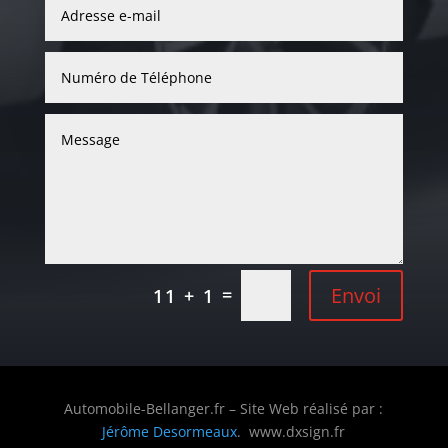
Envoi
=
11 + 1
Automobile-Bellanger.fr – Site Web réalisé par :
Jérôme Desormeaux
. www.dxsign.fr