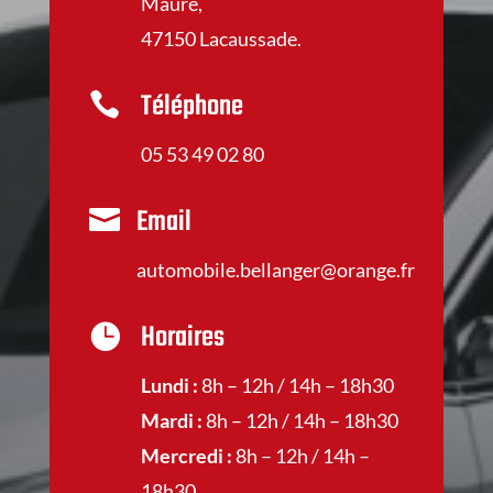
Maure,
47150 Lacaussade.
Téléphone

05 53 49 02 80
Email

automobile.bellanger@orange.fr
Horaires

Lundi :
8h – 12h / 14h – 18h30
Mardi :
8h – 12h / 14h – 18h30
Mercredi :
8h – 12h / 14h –
18h30