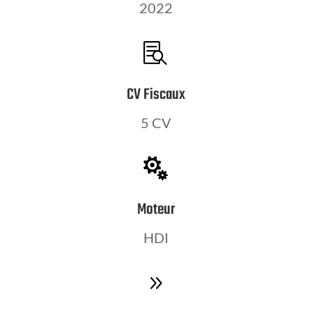
2022

CV Fiscaux
5 CV

Moteur
HDI
9