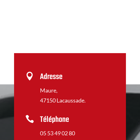
Adresse

Maure,
47150 Lacaussade.
Téléphone

05 53 49 02 80