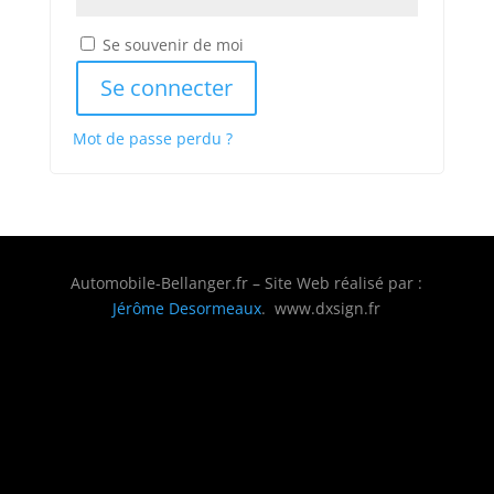
Se souvenir de moi
Se connecter
Mot de passe perdu ?
Automobile-Bellanger.fr – Site Web réalisé par :
Jérôme Desormeaux
. www.dxsign.fr