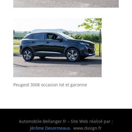
Peugeot 3008 occasion lot et garonne
Automobile-Bellanger.fr – Site Web réalisé par :
Jérôme Desormeaux
. www.dxsign.fr