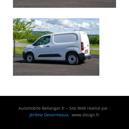
Automobile-Bellanger.fr – Site Web réalisé par :
Jérôme Desormeaux
. www.dxsign.fr