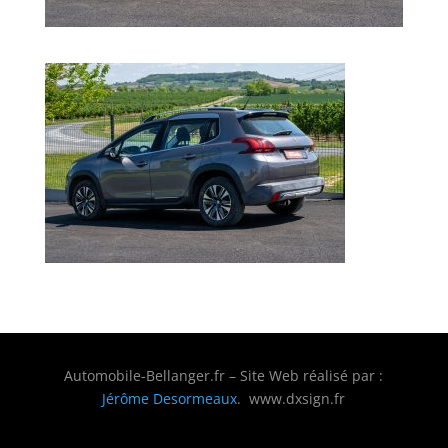
Automobile-Bellanger.fr – Site Web réalisé par :
Jérôme Desormeaux
. www.dxsign.fr