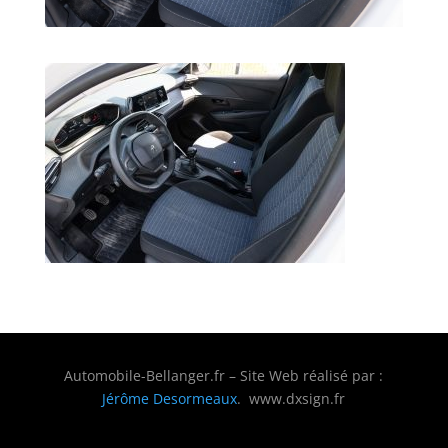
Automobile-Bellanger.fr – Site Web réalisé par :
Jérôme Desormeaux
. www.dxsign.fr