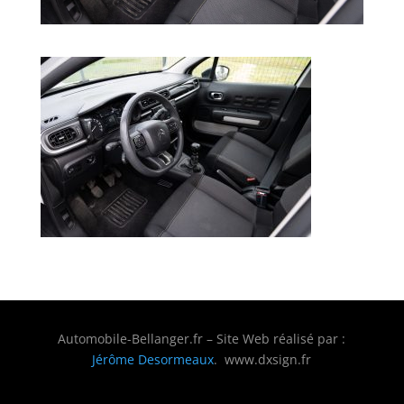
Automobile-Bellanger.fr – Site Web réalisé par :
Jérôme Desormeaux
. www.dxsign.fr