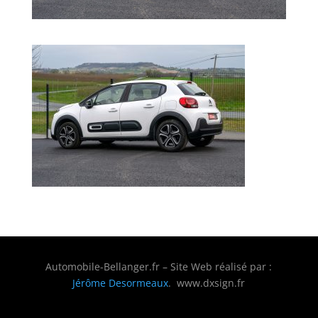
Automobile-Bellanger.fr – Site Web réalisé par :
Jérôme Desormeaux
. www.dxsign.fr