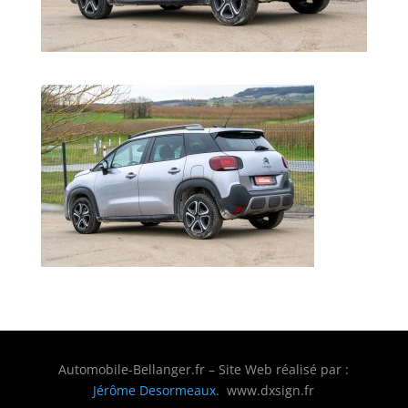
Automobile-Bellanger.fr – Site Web réalisé par :
Jérôme Desormeaux
. www.dxsign.fr